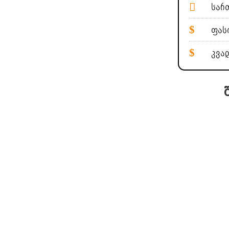
სართ
ფასი
კვად