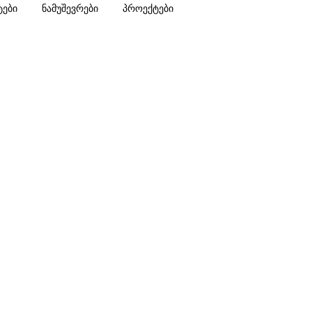
ტები
ნამუშევრები
პროექტები
ს კოტეჯი ქუთაისში – 48 კვ.მ